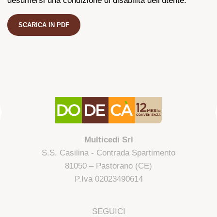
desumersi una condizione di disabilità dell’utente.
SCARICA IN PDF
Multicedi Srl
S.S. Casilina - Contrada Spartimento
81050 – Pastorano (CE)
P.Iva 02023490614
SEGUICI