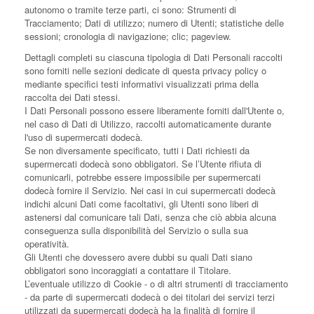
autonomo o tramite terze parti, ci sono: Strumenti di
Tracciamento; Dati di utilizzo; numero di Utenti; statistiche delle
sessioni; cronologia di navigazione; clic; pageview.
Dettagli completi su ciascuna tipologia di Dati Personali raccolti
sono forniti nelle sezioni dedicate di questa privacy policy o
mediante specifici testi informativi visualizzati prima della
raccolta dei Dati stessi.
I Dati Personali possono essere liberamente forniti dall'Utente o,
nel caso di Dati di Utilizzo, raccolti automaticamente durante
l'uso di supermercati dodecà.
Se non diversamente specificato, tutti i Dati richiesti da
supermercati dodecà sono obbligatori. Se l’Utente rifiuta di
comunicarli, potrebbe essere impossibile per supermercati
dodecà fornire il Servizio. Nei casi in cui supermercati dodecà
indichi alcuni Dati come facoltativi, gli Utenti sono liberi di
astenersi dal comunicare tali Dati, senza che ciò abbia alcuna
conseguenza sulla disponibilità del Servizio o sulla sua
operatività.
Gli Utenti che dovessero avere dubbi su quali Dati siano
obbligatori sono incoraggiati a contattare il Titolare.
L’eventuale utilizzo di Cookie - o di altri strumenti di tracciamento
- da parte di supermercati dodecà o dei titolari dei servizi terzi
utilizzati da supermercati dodecà ha la finalità di fornire il