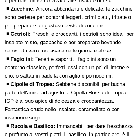
o per dare un tocco vivace alle insalate di riso.
◾ Zucchine:
Ancora abbondanti e delicate, le zucchine
sono perfette per contorni leggeri, primi piatti, frittate o
per preparare un gustoso pesto di zucchine.
◾ Cetrioli:
Freschi e croccanti, i cetrioli sono ideali per
insalate miste, gazpacho o per preparare bevande
detox. Un vero toccasana nelle giornate afose.
◾ Fagiolini:
Teneri e saporiti, i fagiolini sono un
contorno classico, perfetti lessi con un po' di limone e
olio, o saltati in padella con aglio e pomodorini.
◾ Cipolle di Tropea:
Sebbene disponibili per buona
parte dell'anno, ad agosto la Cipolla Rossa di Tropea
IGP è al suo apice di dolcezza e croccantezza.
Fantastica cruda nelle insalate, caramellata o per
insaporire sughi.
◾ Rucola e Basilico:
Immancabili per dare freschezza
e profumo ai vostri piatti. Il basilico, in particolare, è il