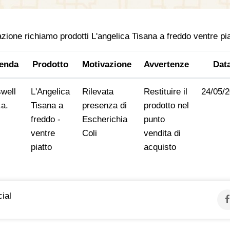
ione richiamo prodotti L'angelica Tisana a freddo ventre pia
enda
Prodotto
Motivazione
Avvertenze
Dat
well
L'Angelica
Rilevata
Restituire il
24/05/
.a.
Tisana a
presenza di
prodotto nel
freddo -
Escherichia
punto
ventre
Coli
vendita di
piatto
acquisto
ial