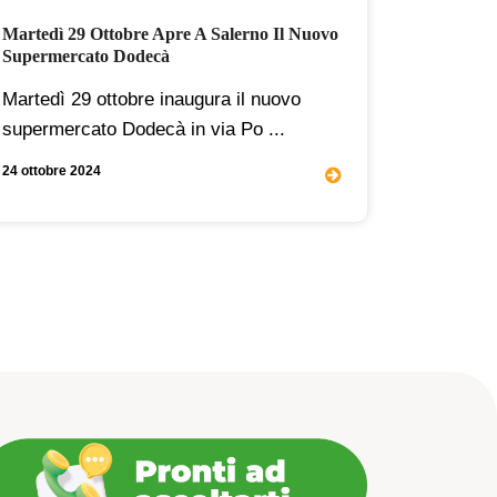
Martedì 29 Ottobre Apre A Salerno Il Nuovo
Richiamo 
Supermercato Dodecà
Data - 2
Martedì 29 ottobre inaugura il nuovo
Denomina
supermercato Dodecà in via Po ...
23 febbraio
24 ottobre 2024