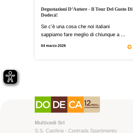
e Mette
Degustazioni D’Autore - Il Tour Del Gusto Di
Dodecà!
icocche e
Se c’è una cosa che noi italiani
..
sappiamo fare meglio di chiunque a ...
04 marzo 2026
Multicedi Srl
S.S. Casilina - Contrada Spartimento