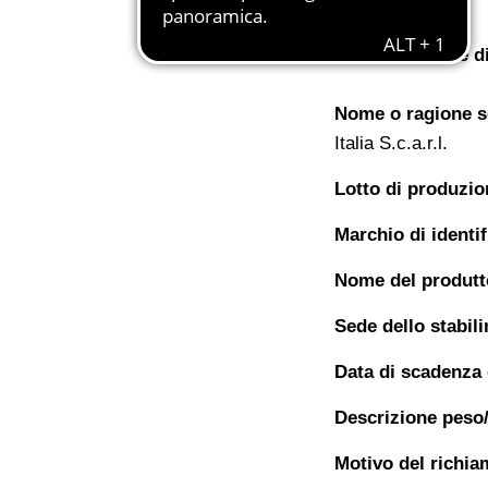
Marchio
- Decò
Denominazione di
Nome o ragione so
Italia S.c.a.r.l.
Lotto di produzio
Marchio di identi
Nome del produtt
Sede dello stabil
Data di scadenza
Descrizione peso/
Motivo del richi