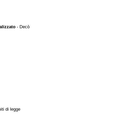
alizzato
- Decò
iti di legge