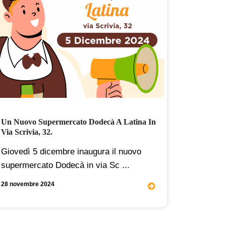
Un Nuovo Supermercato Dodecà A Latina In
Il Dolce 
Via Scrivia, 32.
Il Miglia
Giovedì 5 dicembre inaugura il nuovo
antiche 
supermercato Dodecà in via Sc ...
...
28 novembre 2024
01 febbraio