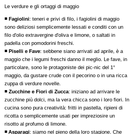
Le verdure e gli ortaggi di maggio
◾ Fagiolini
: teneri e privi di filo, i fagiolini di maggio
sono deliziosi semplicemente lessati e conditi con un
filo d'olio extravergine d'oliva e limone, o saltati in
padella con pomodorini freschi.
◾ Piselli e Fave
: sebbene siano arrivati ad aprile, è a
maggio che i legumi freschi danno il meglio. Le fave, in
particolare, sono le protagoniste dei pic-nic del 1°
maggio, da gustare crude con il pecorino o in una ricca
zuppa di verdure novelle.
◾ Zucchine e Fiori di Zucca
: iniziano ad arrivare le
zucchine più dolci, ma la vera chicca sono i loro fiori. In
cucina sono pura creatività: fritti in pastella, ripieni di
ricotta o semplicemente usati per impreziosire un
risotto al profumo di limone.
◾ Asparagi
: siamo nel pieno della loro stagione. Che