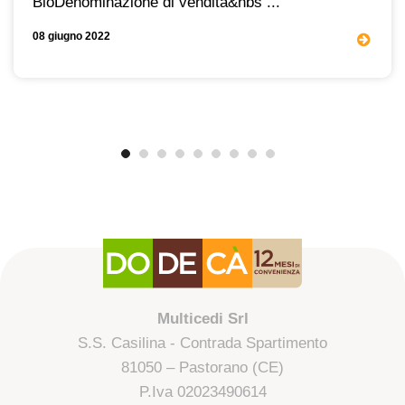
BioDenominazione di vendita&nbs ...
08 giugno 2022
Multicedi Srl
S.S. Casilina - Contrada Spartimento
81050 – Pastorano (CE)
P.Iva 02023490614