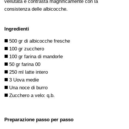
vellutata e contrasta magnificamente con la
consistenza delle albicocche.
Ingredienti
◼️
500 gr di albicocche fresche
◼️
100 gr zucchero
◼️
100 gr farina di mandorle
◼️
50 gr farina 00
◼️
250 ml latte intero
◼️
3 Uova medie
◼️
Una noce di burro
◼️
Zucchero a velo: q.b.
Preparazione passo per passo