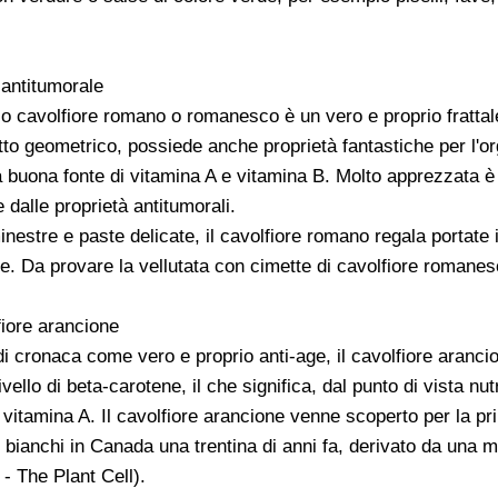
antitumorale
 o cavolfiore romano o romanesco è un vero e proprio frattal
etto geometrico, possiede anche proprietà fantastiche per l'o
 buona fonte di vitamina A e vitamina B. Molto apprezzata è
 dalle proprietà antitumorali.
nestre e paste delicate, il cavolfiore romano regala portate i
e. Da provare la vellutata con cimette di cavolfiore romanes
fiore arancione
di cronaca come vero e proprio anti-age, il cavolfiore aranci
vello di beta-carotene, il che significa, dal punto di vista nut
vitamina A. Il cavolfiore arancione venne scoperto per la pr
i bianchi in Canada una trentina di anni fa, derivato da una 
 - The Plant Cell).