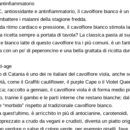
antinfiammatorio
, antiossidante e antinfiammatorio, il cavolfiore bianco è un 
mbattere i malanni della stagione fredda.
da ritmo cardiaco e pressione, il cavolfiore bianco stimola la 
a ricetta sempre a portata di tavola? La classica pasta al sug
e bianco latte di questo cavolfiore tra i più comuni, è un fan
a con un po' di peperoncino e una bella grattata di ricotta dur
ti-age
tto di Catania è uno dei re italiani del cavolfiore viola, anche
tà, come il Graffiti cauliflower, il purple Cape o il Violet Que
a; raccolto a gennaio, il cavolfiore viola è di forma medio p
o, tranne il gambo e le parti interne che restano bianche; dal
e “morbido” rispetto al tradizionale cavolfiore bianco.
a quest'ultimo, è arricchito in più di antocianine, carotenoidi,
rezzato a crudo da vegani e crudisti, diventa un piatto orig
n verdure o salse di colore verde, per esempio piselli, fave, 