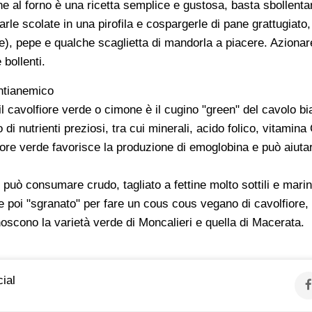
e al forno è una ricetta semplice e gustosa, basta sbollenta
arle scolate in una pirofila e cospargerle di pane grattugiat
le), pepe e qualche scaglietta di mandorla a piacere. Azionare 
 bollenti.
ntianemico
, il cavolfiore verde o cimone è il cugino "green" del cavolo 
 di nutrienti preziosi, tra cui minerali, acido folico, vitamina 
olore verde favorisce la produzione di emoglobina e può aiuta
 può consumare crudo, tagliato a fettine molto sottili e mari
 e poi "sgranato" per fare un cous cous vegano di cavolfiore,
oscono la varietà verde di Moncalieri e quella di Macerata.
ial