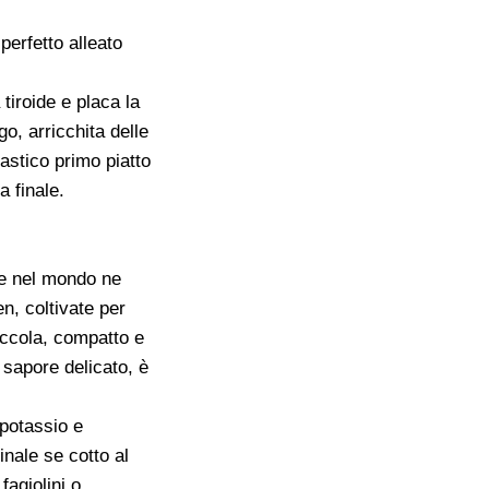
perfetto alleato
tiroide e placa la
o, arricchita delle
tastico primo piatto
a finale.
 se nel mondo ne
en, coltivate per
iccola, compatto e
 sapore delicato, è
 potassio e
inale se cotto al
fagiolini o