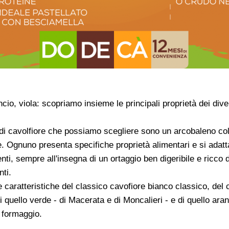
cio, viola: scopriamo insieme le principali proprietà dei diver
 di cavolfiore che possiamo scegliere sono un arcobaleno co
e. Ognuno presenta specifiche proprietà alimentari e si adatta
enti, sempre all'insegna di un ortaggio ben digeribile e ricco 
nti.
caratteristiche del classico cavofiore bianco classico, del c
 di quello verde - di Macerata e di Moncalieri - e di quello ar
 formaggio.