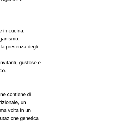
e in cucina:
rganismo.
 la presenza degli
nvitanti, gustose e
co.
one contiene di
rizionale, un
ima volta in un
mutazione genetica