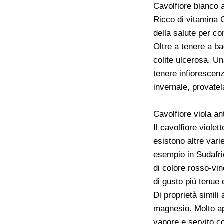
Cavolfiore bianco 
Ricco di vitamina C
della salute per co
Oltre a tenere a ba
colite ulcerosa. Un
tenere infiorescenz
invernale, provatel
Cavolfiore viola an
Il cavolfiore viole
esistono altre varie
esempio in Sudafric
di colore rosso-vin
di gusto più tenue 
Di proprietà simili 
magnesio. Molto app
vapore e servito co