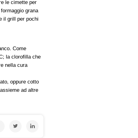
re le cimette per
o, formaggio grana
il grill per pochi
bianco. Come
C; la clorofilla che
re nella cura
nato, oppure cotto
 assieme ad altre