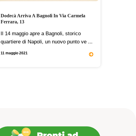
Dodecà Arriva A Bagnoli In Via Carmela
Giornata
Ferrara, 13
E Uguagl
Il 14 maggio apre a Bagnoli, storico
Il 29 set
quartiere di Napoli, un nuovo punto ve ...
mondiale
promos .
11 maggio 2021
14 settemb