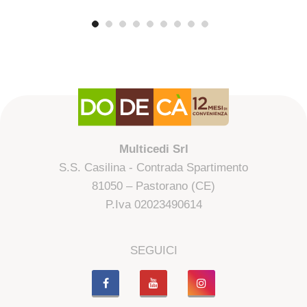
Multicedi Srl
S.S. Casilina - Contrada Spartimento
81050 – Pastorano (CE)
P.Iva 02023490614
SEGUICI