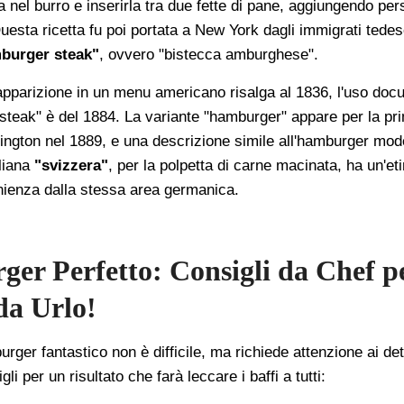
la nel burro e inserirla tra due fette di pane, aggiungendo pe
Questa ricetta fu poi portata a New York dagli immigrati tedes
burger steak"
, ovvero "bistecca amburghese".
pparizione in un menu americano risalga al 1836, l'uso doc
teak" è del 1884. La variante "hamburger" appare per la pri
ington nel 1889, e una descrizione simile all'hamburger mod
aliana
"svizzera"
, per la polpetta di carne macinata, ha un'et
nienza dalla stessa area germanica.
er Perfetto: Consigli da Chef p
da Urlo!
ger fantastico non è difficile, ma richiede attenzione ai dett
li per un risultato che farà leccare i baffi a tutti: