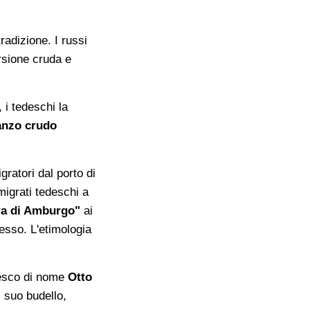
adizione. I russi
rsione cruda e
 i tedeschi la
anzo crudo
gratori dal porto di
migrati tedeschi a
era di Amburgo"
ai
tesso. L'etimologia
desco di nome
Otto
 suo budello,