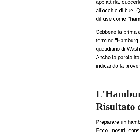
appiattirla, cuocer
all'occhio di bue. 
diffuse come
"ham
Sebbene la prima a
termine "Hamburg s
quotidiano di Wash
Anche la parola it
indicando la prove
L'Hamburg
Risultato 
Preparare un hambur
Ecco i nostri consig