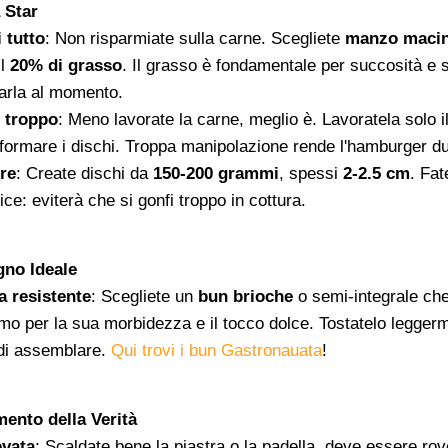
 Star
 tutto
: Non risparmiate sulla carne. Scegliete
manzo macin
il
20% di grasso
. Il grasso è fondamentale per succosità e 
arla al momento.
 troppo
: Meno lavorate la carne, meglio è. Lavoratela solo 
 formare i dischi. Troppa manipolazione rende l'hamburger du
re
: Create dischi da
150-200 grammi
, spessi
2-2.5 cm
. Fat
lice: eviterà che si gonfi troppo in cottura.
gno Ideale
 resistente
: Scegliete un
bun brioche
o semi-integrale che 
imo per la sua morbidezza e il tocco dolce. Tostatelo leggerm
 di assemblare.
Qui trovi i bun Gastronauata
!
mento della Verità
evata
: Scaldate bene la piastra o la padella, deve essere ro