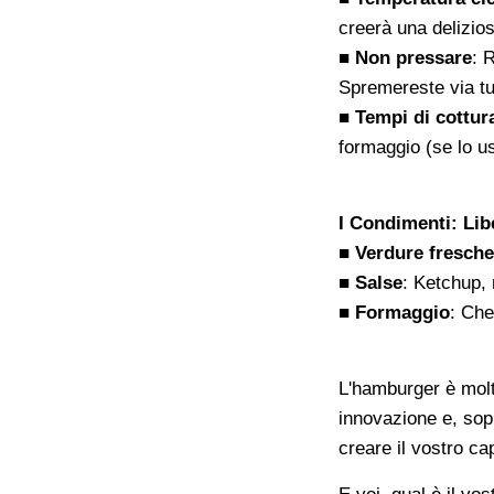
creerà una delizios
■ Non pressare
: 
Spremereste via tut
■ Tempi di cottur
formaggio (se lo us
I Condimenti: Lib
■ Verdure fresche
■ Salse
: Ketchup, 
■ Formaggio
: Che
L'hamburger è molto
innovazione e, sopr
creare il vostro ca