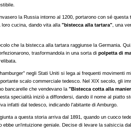
tibile.
nvasero la Russia intorno al 1200, portarono con sé questa tr
a loro cucina, dando vita alla
"bistecca alla tartara"
, una ve
colo che la bistecca alla tartara raggiunse la Germania. Qui,
erfezionarono, trasformandola in una sorta di
polpetta di m
relibata.
 hamburger" negli Stati Uniti si lega ai frequenti movimenti mi
importante scalo commerciale tedesco. Nel XIX secolo, gli im
no bancarelle che vendevano la
"Bistecca cotta alla mani
esta specialità iniziò a diffondersi, dando il nome al piatto s
va infatti dal tedesco, indicando l'abitante di Amburgo.
ggiunta a questa storia arriva dal 1891, quando un cuoco te
ebbe un'intuizione geniale. Decise di levare la salsiccia dal