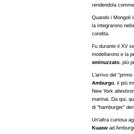
rendendola commes
Quando i Mongoli i
la integrarono nell
condita.
Fu durante il XV se
modellarono e la p
sminuzzato
, più p
L'arrivo del "primo
Amburgo
, il più 
New York allestiro
marinai. Da qui, qu
di "hamburger" deri
Un'altra curiosa a
Kuasw
ad Amburgo 