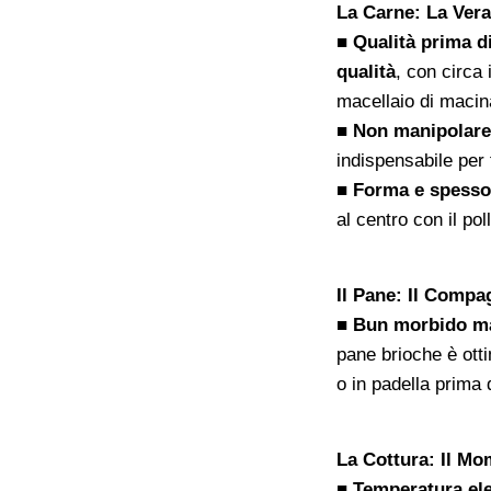
La Carne: La Vera
■ Qualità prima di
qualità
, con circa 
macellaio di macin
■ Non manipolare
indispensabile per
■ Forma e spesso
al centro con il pol
Il Pane: Il Compa
■ Bun morbido ma
pane brioche è ott
o in padella prima
La Cottura: Il Mo
■ Temperatura el