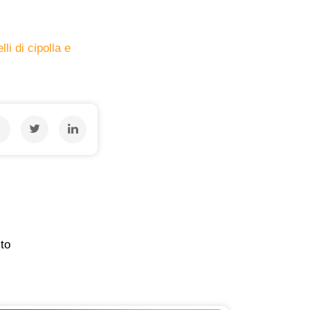
li di cipolla e
ito