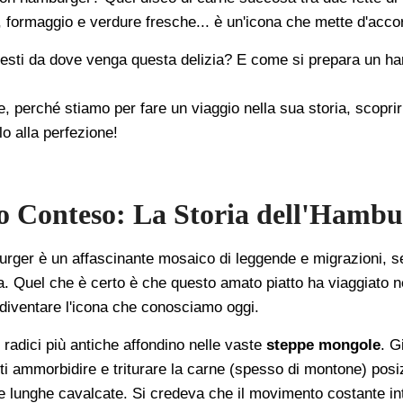
, formaggio e verdure fresche... è un'icona che mette d'accor
iesti da dove venga questa delizia? E come si prepara un h
re, perché stiamo per fare un viaggio nella sua storia, scoprir
o alla perfezione!
o Conteso: La Storia dell'Hambu
burger è un affascinante mosaico di leggende e migrazioni, s
ta. Quel che è certo è che questo amato piatto ha viaggiato n
 diventare l'icona che conosciamo oggi.
 radici più antiche affondino nelle vaste
steppe mongole
. G
iti ammorbidire e triturare la carne (spesso di montone) posi
le lunghe cavalcate. Si credeva che il movimento costante in