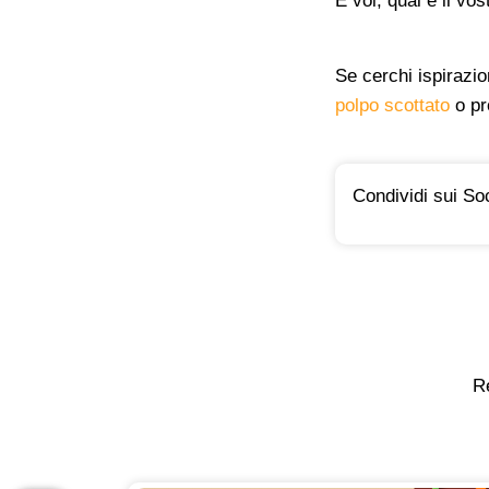
E voi, qual è il vo
Se cerchi ispirazio
polpo scottato
o pr
Condividi sui Soc
Re