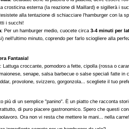
a crosticina esterna (la reazione di Maillard) e sigillerà i suc
Resistete alla tentazione di schiacciare l'hamburger con la sp
ti i succhi!
a
: Per un hamburger medio, cuocete circa
3-4 minuti per la
i) nell'ultimo minuto, coprendo per farlo sciogliere alla perfe
era Fantasia!
: Lattuga croccante, pomodoro a fette, cipolla (rossa o carame
maionese, senape, salsa barbecue o salse speciali fatte in 
ddar, provolone, svizzero, gorgonzola... scegliete il tuo prefe
 più di un semplice "panino". È un piatto che racconta stori
attutto, di puro piacere gastronomico. Spero che questi consi
polavoro. Ora non vi resta che mettere le mani... nella carne