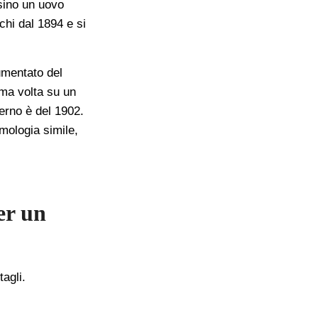
rsino un uovo
chi dal 1894 e si
umentato del
ma volta su un
erno è del 1902.
imologia simile,
er un
agli.