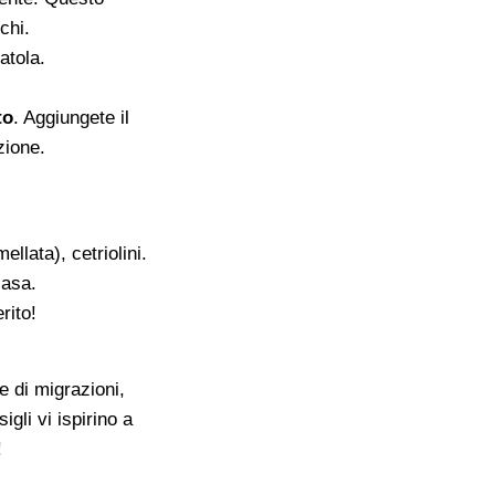
chi.
atola.
to
. Aggiungete il
zione.
llata), cetriolini.
casa.
rito!
e di migrazioni,
gli vi ispirino a
!