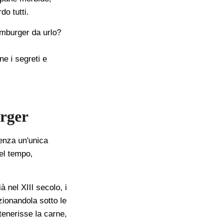
do tutti.
amburger da urlo?
ne i segreti e
rger
enza un'unica
el tempo,
ià nel XIII secolo, i
zionandola sotto le
tenerisse la carne,