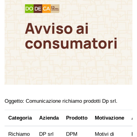
Oggetto: Comunicazione richiamo prodotti Dp srl.
Categoria
Azienda
Prodotto
Motivazione
Av
Richiamo
DP srl
DPM
Motivi di
Re