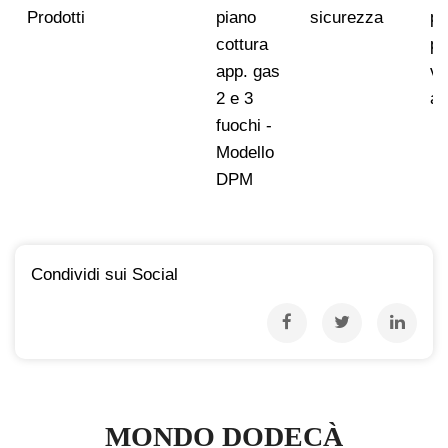
Prodotti
piano
sicurezza
pr
cottura
pu
app. gas
ve
2 e 3
ac
fuochi -
Modello
DPM
Condividi sui Social
MONDO DODECÀ