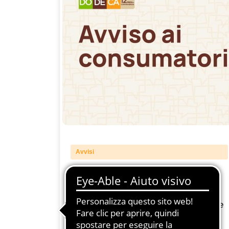
Avvisi
Richiamo Prodotto - I SALVAMINUTI -
PEDON
Categoria Azienda Prodotto Motivazione
Avvertenze Data Comunicazione R ...