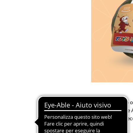
Amica del nostro or
contiene vitamine A
protegge dall'inve