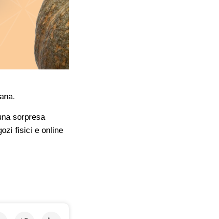
iana.
 una sorpresa
ozi fisici e online