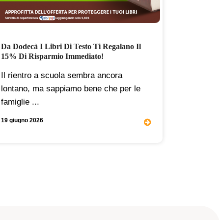
Da Dodecà I Libri Di Testo Ti Regalano Il
Nuovo Lo
15% Di Risparmio Immediato!
Vivi L’es
Da Dodecà
Il rientro a scuola sembra ancora
Un nuovo
lontano, ma sappiamo bene che per le
fluido e 
famiglie ...
...
19 giugno 2026
04 maggio 