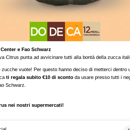
s Center e Fao Schwarz
va Citrus punta ad avvicinare tutti alla bontà della zucca ital
e zucche vuote! Per questo hanno deciso di metterci dentro
cca
ti regala subito €10
di sconto
da usare presso tutti i neg
Fao Schwarz.
trus nei nostri supermercati!
ial