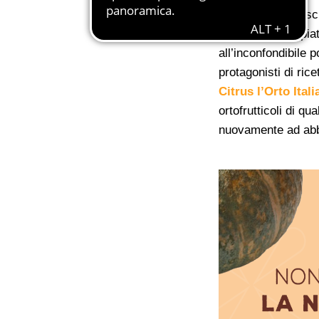
La
zucca
è l’indis
preparazioni di piat
all’inconfondibile 
protagonisti di ricet
Citrus l’Orto Ital
ortofrutticoli di q
nuovamente ad abbra