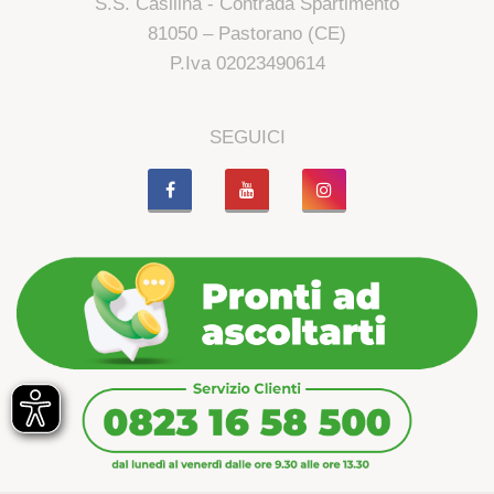
S.S. Casilina - Contrada Spartimento
81050 – Pastorano (CE)
P.Iva 02023490614
SEGUICI