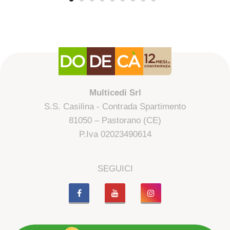
Multicedi Srl
S.S. Casilina - Contrada Spartimento
81050 – Pastorano (CE)
P.Iva 02023490614
SEGUICI