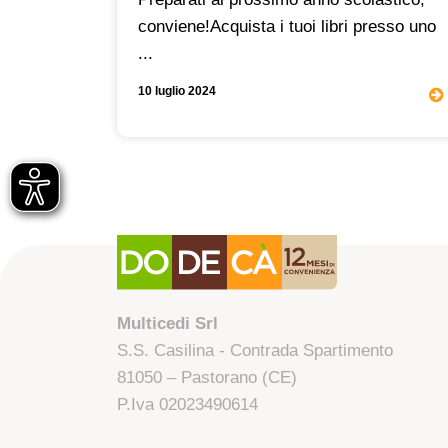
iva, un
conviene!Acquista i tuoi libri presso uno
...
10 luglio 2024
Multicedi Srl
S.S. Casilina - Contrada Spartimento
81050 – Pastorano (CE)
P.Iva 02023490614