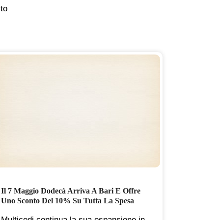
ito
Il 7 Maggio Dodecà Arriva A Bari E Offre
Ricetta:
Uno Sconto Del 10% Su Tutta La Spesa
Salsiccia
Benesser
Multicedi continua la sua espansione in