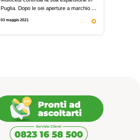
La polen
Puglia. Dopo le sei aperture a marchio ...
un classi
03 maggio 2021