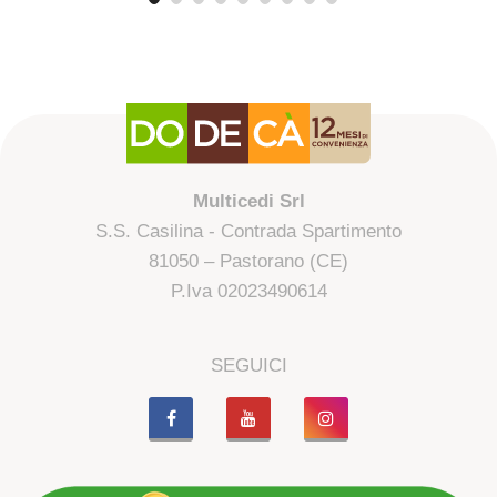
Multicedi Srl
S.S. Casilina - Contrada Spartimento
81050 – Pastorano (CE)
P.Iva 02023490614
SEGUICI