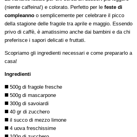
(niente caffeina!) e colorato. Perfetto per le
feste di
compleanno
o semplicemente per celebrare il picco
della stagione delle fragole tra aprile e maggio. Essendo
privo di caffè, è amatissimo anche dai bambini e da chi
preferisce i sapori delicati e fruttati.
Scopriamo gli ingredienti necessari e come prepararlo a
casa!
Ingredienti
◼️
500g di fragole fresche
◼️
500g di mascarpone
◼️
300g di savoiardi
◼️
40 gr di zucchero
◼️
il succo di mezzo limone
◼️
4 uova freschissime
◼️
100g di zucchero