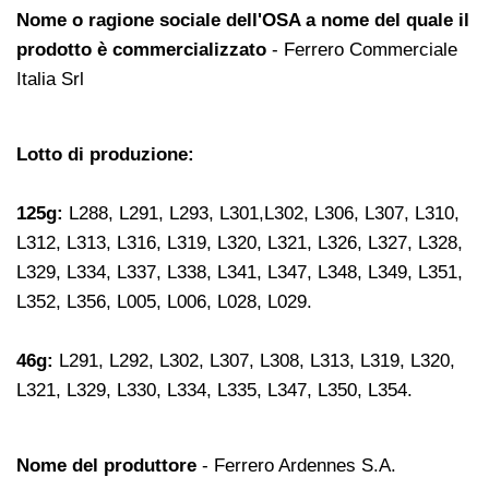
Nome o ragione sociale dell'OSA a nome del quale il
prodotto è commercializzato
- Ferrero Commerciale
Italia Srl
Lotto di produzione:
125g:
L288, L291, L293, L301,L302, L306, L307, L310,
L312, L313, L316, L319, L320, L321, L326, L327, L328,
L329, L334, L337, L338, L341, L347, L348, L349, L351,
L352, L356, L005, L006, L028, L029.
46g:
L291, L292, L302, L307, L308, L313, L319, L320,
L321, L329, L330, L334, L335, L347, L350, L354.
Nome del produttore
- Ferrero Ardennes S.A.